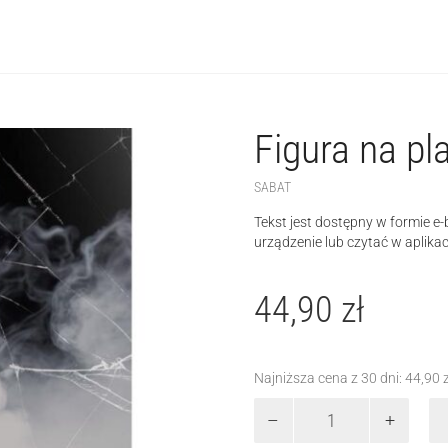
Figura na pl
SABAT
Tekst jest dostępny w formie 
urządzenie lub czytać w aplikac
44,90
zł
Najniższa cena z 30 dni:
44,90
ilość
Figura
na