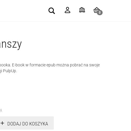
Search
0
anszy
e-booka. E-book w formacie epub można pobrać na swoje
ji PulpUp.
zł
.
DODAJ DO KOSZYKA