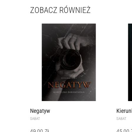
ZOBACZ RÓWNIEŻ
Negatyw
Kierun
SABAT
SABAT
49,00
ZŁ
45,00