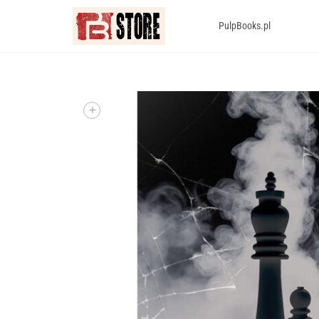
PulpBooks.pl
+