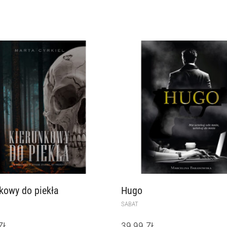
kowy do piekła
Hugo
SABAT
ZŁ
39,99
ZŁ