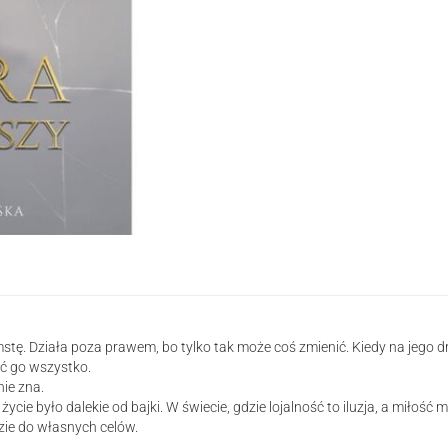
planszy
tę. Działa poza prawem, bo tylko tak może coś zmienić. Kiedy na jego d
ć go wszystko.
nie zna.
 życie było dalekie od bajki. W świecie, gdzie lojalność to iluzja, a miłoś
zie do własnych celów.