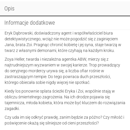
Opis
Informacje dodatkowe
Eryk Dąbrowski, doświadczony agent i współwłaściciel biura
detektywistycznego, wciąż nie może pogodzić się z zaginięciem
Jana, brata Zoi. Pragnąc chronić kobietę i jej syna, staje twarzą w
twarz z własnymi demonami, które czyhają na każdym kroku.
Zoya Heller, twarda i niezależna agentka ABW, mierzy się z
najtrudniejszym wyzwaniem w swojej karierze. Trop prowadzący
do seryjnego mordercy urywa się, a liczba ofiar rośnie w
zastraszającym tempie. Do tego powraca duch przeszłości,
którego obiecała sobie nigdy więcej nie spotkać.
Kiedy los ponownie splata ścieżki Eryka i Zoi, wspólnie stają w
obliczu śmiertelnego zagrożenia. Na ich drodze pojawia się
tajemnicza, młoda kobieta, która może być kluczem do rozwiązania
zagadki.
Czy uda im się odkryć prawdę, zanim będzie za późno? Czy miłość i
poświęcenie okażą się silniejsze od cieni przeszłości?