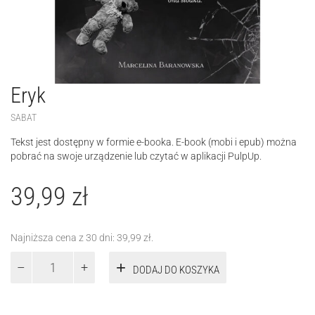
Eryk
SABAT
Tekst jest dostępny w formie e-booka. E-book (mobi i epub) można
pobrać na swoje urządzenie lub czytać w aplikacji PulpUp.
39,99
zł
Najniższa cena z 30 dni:
39,99
zł
.
ilość
DODAJ DO KOSZYKA
Eryk