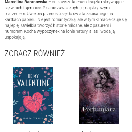
Marcelina Baranowska
– od zawsze kochała książki i skrywające
się w nich tajemnice. Pisanie zawsze było jej najskrytszym
marzeniem. Uwielbia przenosić się do świata zapisanego na
kartkach papieru. Nie jest romantyczką, ale w tym klimacie czuje się
najlepiej. Uwielbia tworzyć historie miłosne, ale z pazurem i
humorem. Kocha wypoczynek na łonie natury, a las i woda ją
uspokajają.
ZOBACZ RÓWNIEŻ