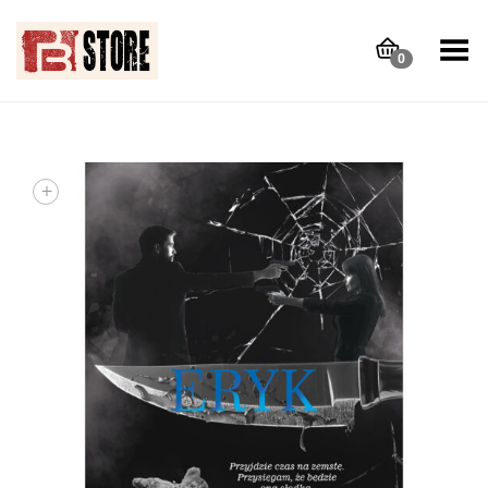
Toggle Menu
0
+