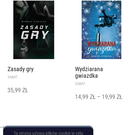
Zasady gry
Wydziarana
gwiazdka
SABAT
SABAT
35,99
ZŁ
14,99
ZŁ
–
19,99
ZŁ
-->
Ta strona używa plików cookie w celu