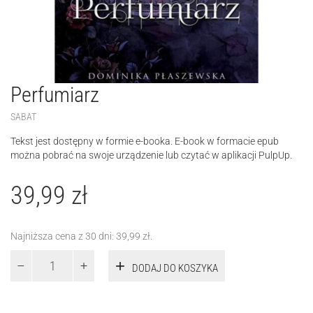
Perfumiarz
SABAT
Tekst jest dostępny w formie e-booka. E-book w formacie epub
można pobrać na swoje urządzenie lub czytać w aplikacji PulpUp.
39,99
zł
Najniższa cena z 30 dni:
39,99
zł
.
ilość
DODAJ DO KOSZYKA
Perfumiarz