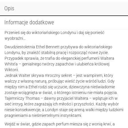
Opis
Informacje dodatkowe
Przenieś się do wiktoriańskiego Londynu i daj się ponieść
wyobraźni…
Dwudziestoletnia Ethel Bennett przybywa do wiktoriańskiego
Londynu, by znaleźć stabilną pracę i rozpocząć nowe życie.
Przypadek sprawia, że trafia do eleganckiej perfumerii Waltera
White’a – genialnego twórcy zapachów i ulubieńca królowej
Wiktorii.
Jednak Walter skrywa mroczny sekret – jest wampirem, który
walczy z własną naturą, próbując wieść życie wśród ludzi. Gdy
między nim a Ethel rodzi się uczucie, dziewczyna nieświadomie
zostaje wciągnięta w świat, o którego istnieniu nie miała pojęcia.
Tajemniczy Thomas – dawny przyjaciel Waltera – wplątuje ich w
sieć intryg, które zagrażają ich miłości i przyszłości. Każdy wybór
niesie konsekwencje, a Londyn staje się areną walki między ludzkimi
pragnieniami a nieśmiertelnymi instynktami.
Wejdź w świat, gdzie zapach perfum miesza się z wonią krwi, a