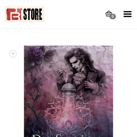
Toggle Menu
0
+