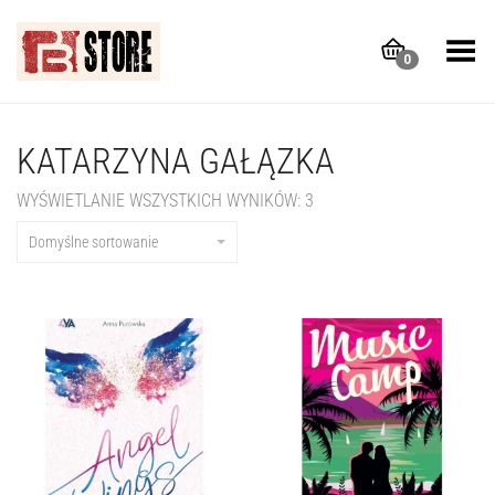
Toggle Menu
0
KATARZYNA GAŁĄZKA
WYŚWIETLANIE WSZYSTKICH WYNIKÓW: 3
Domyślne sortowanie