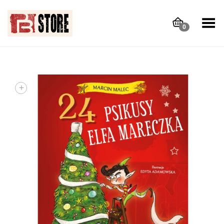
Toggle Menu
0
+