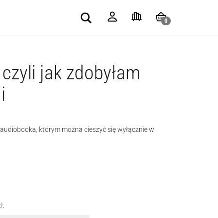
Search
0
 czyli jak zdobyłam
i
e audiobooka, którym można cieszyć się wyłącznie w
zł
.