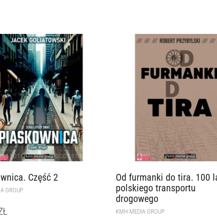
wnica. Część 2
Od furmanki do tira. 100 l
polskiego transportu
IA GROUP
drogowego
ZŁ
KMH MEDIA GROUP