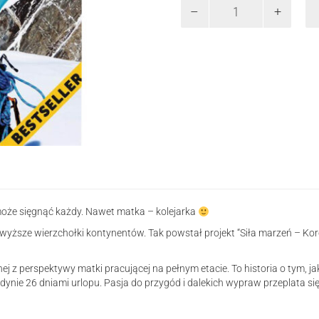
ilość
Siła
Marzeń,
czyli
jak
zdobyłam
Koronę
Ziemi
może sięgnąć każdy. Nawet matka – kolejarka
yższe wierzchołki kontynentów. Tak powstał projekt “Siła marzeń – Kor
j z perspektywy matki pracującej na pełnym etacie. To historia o tym, ja
nie 26 dniami urlopu. Pasja do przygód i dalekich wypraw przeplata się