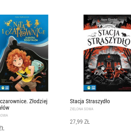
 czarownice. Złodziej
Stacja Straszydło
ałów
ZIELONA SOWA
SOWA
27,99
ZŁ
ZŁ