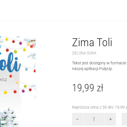
Zima Toli
ZIELONA SOWA
Tekst jest dostępny w formaci
naszej aplikacji PulpUp.
19,99
zł
Najniższa cena z 30 dni:
19,99
ilość
Zima
Toli