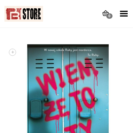
Toggle Menu
0
+