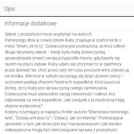
Opis
Informacje dodatkowe
Sekret z przeszłości może wypłynąć na wierzch
Pierwszego dnia w nowej szkole Ruby znajduje w szafce liścik o
treści “Wiem, że to ty”. Dziewczyna jest przerażona, że ktoś odkrył
długo skrywany sekret – kiedy była małą dziewczynką,
spowodowała śmierć swojej przyjaciółki Hanny, gdy bawiły się
razem na placu zabaw. Ruby udało się utrzymać to w tajemnicy
przez dziesięć lat, choć przez cały ten czas poczucie winy zżerało ją
od środka. Wkrótce w szkole zaczynają się dziać dziwne rzeczy –
uczniowie padają ofiarami fatalnych wypadków. Ktoś puszcza
plotkę, że to Ruby jest sprawczynią całego zamieszania.
Dziewczyna musi udowodnić swoją niewinność i odkryć, kto
odpowiada za serię wypadków. Jaki związek z przeszłością mają
obecne wydarzenia?
Kolejny trzymający w napięciu thriller autorki “Kłamstwa minionego
lata”, “Dzisiaj umrzesz ty” i “Zobacz, jak oni kłamią”. Przerażająca
opowieść o tym, jak łatwo jest być manipulowanym i jak bardzo
niebezpieczne mogą być nierozwiązane sprawy z przeszłości.