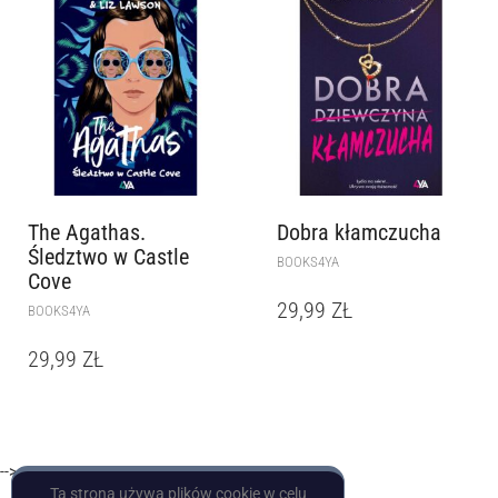
The Agathas.
Dobra kłamczucha
Śledztwo w Castle
BOOKS4YA
Cove
29,99
ZŁ
BOOKS4YA
29,99
ZŁ
-->
Ta strona używa plików cookie w celu