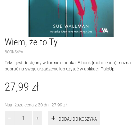
Wiem, że to Ty
BOOKS4YA
Tekst jest dostępny w formie e-booka. E-book (mobi i epub) można
pobrać na swoje urządzenie lub czytać w aplikacji PulpUp.
27,99
zł
Najniższa cena z 30 dni:
27,99
zł
.
ilość
DODAJ DO KOSZYKA
Wiem,
że
to
Ty