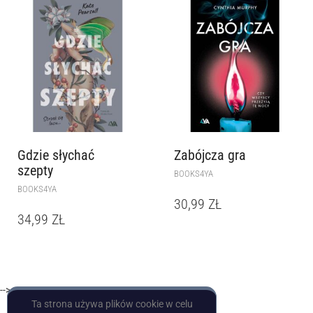
Gdzie słychać
Zabójcza gra
szepty
BOOKS4YA
BOOKS4YA
30,99
ZŁ
34,99
ZŁ
-->
Ta strona używa plików cookie w celu