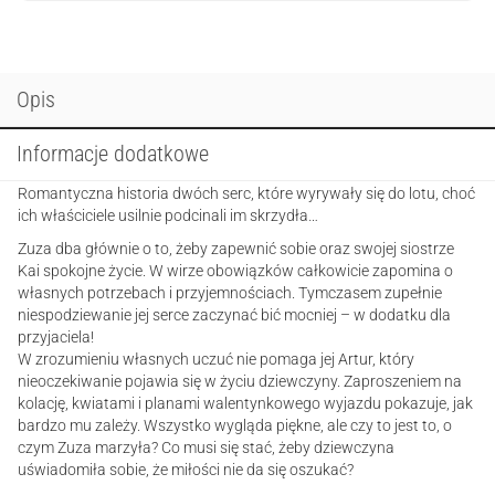
Opis
Informacje dodatkowe
Romantyczna historia dwóch serc, które wyrywały się do lotu, choć
ich właściciele usilnie podcinali im skrzydła…
Zuza dba głównie o to, żeby zapewnić sobie oraz swojej siostrze
Kai spokojne życie. W wirze obowiązków całkowicie zapomina o
własnych potrzebach i przyjemnościach. Tymczasem zupełnie
niespodziewanie jej serce zaczynać bić mocniej – w dodatku dla
przyjaciela!
W zrozumieniu własnych uczuć nie pomaga jej Artur, który
nieoczekiwanie pojawia się w życiu dziewczyny. Zaproszeniem na
kolację, kwiatami i planami walentynkowego wyjazdu pokazuje, jak
bardzo mu zależy. Wszystko wygląda piękne, ale czy to jest to, o
czym Zuza marzyła? Co musi się stać, żeby dziewczyna
uświadomiła sobie, że miłości nie da się oszukać?