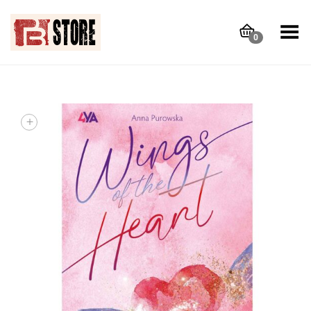
Toggle Menu
0
+