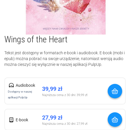
Wings of the Heart
Tekst jest dostępny w formatach e-book i audiobook. E-book (mobi i
epub) można pobrać na swoje urządzenie, natomiast wersją audio
można cieszyć się wyłącznie w naszej aplikacji PulpUp.
Audiobook
39,99
zł
Dostępny w naszej
Najniższa cena z 30 dni:
39,99
zł
.
aplikacji PulpUp
27,99
zł
E-book
Najniższa cena z 30 dni:
27,99
zł
.