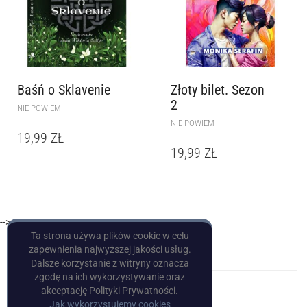
Baśń o Sklavenie
Złoty bilet. Sezon
2
NIE POWIEM
NIE POWIEM
19,99
ZŁ
19,99
ZŁ
-->
Ta strona używa plików cookie w celu
zapewnienia najwyższej jakości usług.
Dalsze korzystanie z witryny oznacza
zgodę na ich wykorzystywanie oraz
akceptację Polityki Prywatności.
Jak wykorzystujemy cookies
Copyright © Pulp Books