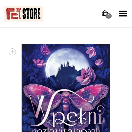
Toggle Menu
0
+