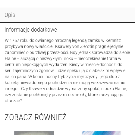
drzew
Opis
Informacje dodatkowe
W 1757 roku do owianego mroczną legendą zamku w Kemnitz
przybywa nowy właściciel. Ksawery von Zierotin pragnie jedynie
zapomnieć o burzliwej przeszłości. Gdy jednak sprowadza do siebie
Elaine – służącą o niezwykłym uroku – nieoczekiwanie trafia w
centrum niepokojących wydarzeń. Kiedy w mieście dochodzi do
serii tajemniczych zgonów, ludzie spekulują o diabelskim wpływie
na ich pana. W końcu nocny tryb życia mężczyzny i jego ślub z
kobietą niewiadomego pochodzenia nie mogą wskazywać na nic
innego… Czy Ksawery odnajdzie wymarzony spokój u boku Elaine,
czy zostanie pochłonięty przez mroczne siły, które zaczynają go
otaczać?
ZOBACZ RÓWNIEŻ