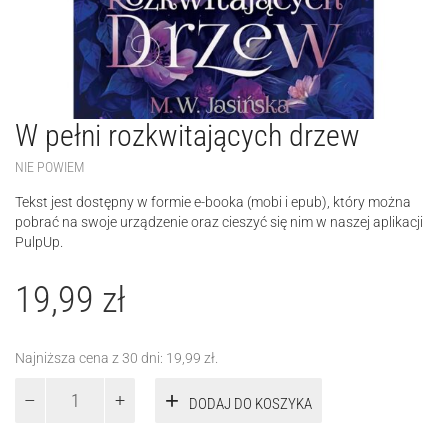
W pełni rozkwitających drzew
NIE POWIEM
Tekst jest dostępny w formie e-booka (mobi i epub), który można
pobrać na swoje urządzenie oraz cieszyć się nim w naszej aplikacji
PulpUp.
19,99
zł
Najniższa cena z 30 dni:
19,99
zł
.
ilość
DODAJ DO KOSZYKA
W
pełni
rozkwitających