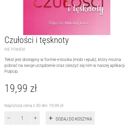
Czułości i tęsknoty
NIE POWIEM
Tekst jest dostępny w formie e-booka (mobi i epub), który można
pobrać na swoje urządzenie oraz cieszyć się nim w naszej aplikacji
PulpUp.
19,99
zł
Najniższa cena z 30 dni:
19,99
zł
.
ilość
DODAJ DO KOSZYKA
Czułości
i
tęsknoty