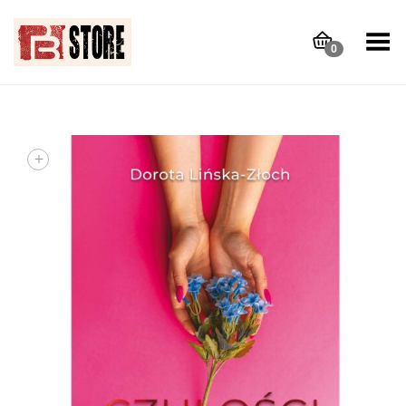
Toggle Menu
0
+