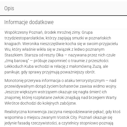
Opis
Informacje dodatkowe
Współczesny Poznań, środek mroźnej zimy. Grupa
trzydziestoparolatków, którzy zapijają smutki w poznańskich
knajpach. Weronika nieszczęśliwie kocha się w swoim przyjacielu
Wu, który właśnie wikła się w związek z ledwo poznanym
Staszkiem. Starsza od reszty Olka — nazywana przez nich czule
„ćmą barową” — próbuje zapomnieć o traumie z przeszłości.
Lekkoduch Kuba wchodzi w relację z małomówną Zuzą, ale
panikuje, gdy sprawy przyjmują poważniejszy obrót.
Monotonię przerywa informacja o ataku terrorystycznym — nad
przewidywalnym dotąd życiem bohaterów zawisa widmo wojny.
Jeszcze większym wstrząsem okazuje się nagła śmierć ich
znajomej, której rozpłatane zwłoki znajdują nad brzegiem Warty.
Wkrótce dochodzi do kolejnych zabójstw.
Realistyczna konwencja zaczyna niespodziewanie pękać, gdy ktoś
wspomina o miejscu zwanym Vostok City. Poznań okazuje się
jedynie fasadą rzeczywistości, a czytelnicy stopniowo poznają