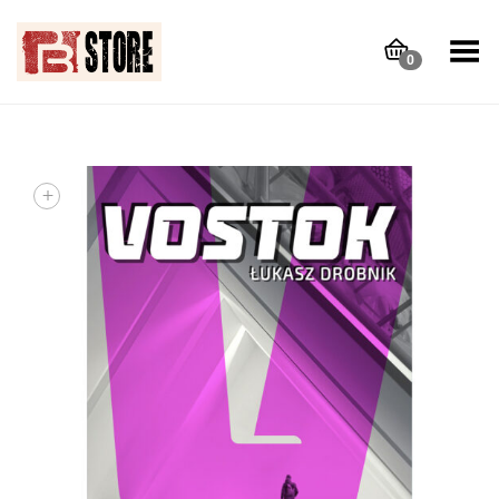
Toggle Menu
0
+