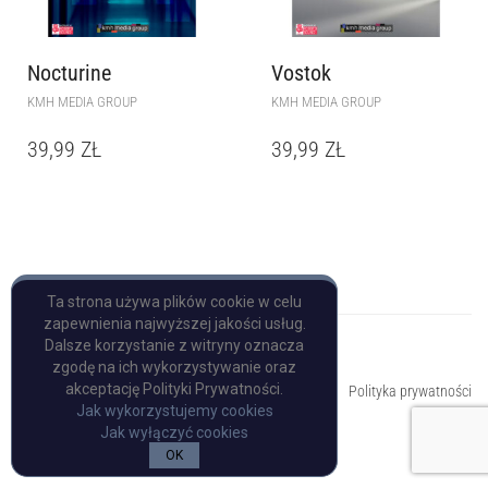
Nocturine
Vostok
KMH MEDIA GROUP
KMH MEDIA GROUP
39,99
ZŁ
39,99
ZŁ
Ta strona używa plików cookie w celu
zapewnienia najwyższej jakości usług.
Dalsze korzystanie z witryny oznacza
zgodę na ich wykorzystywanie oraz
Copyright © Pulp Books
akceptację Polityki Prywatności.
Polityka prywatności
Jak wykorzystujemy cookies
Jak wyłączyć cookies
OK