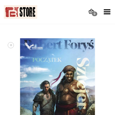
Toggle Menu
0
+