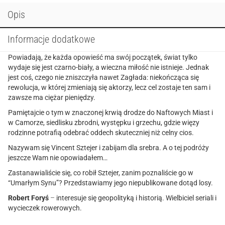
Opis
Informacje dodatkowe
Powiadają, że każda opowieść ma swój początek, świat tylko
wydaje się jest czarno-biały, a wieczna miłość nie istnieje. Jednak
jest coś, czego nie zniszczyła nawet Zagłada: niekończąca się
rewolucja, w której zmieniają się aktorzy, lecz cel zostaje ten sam i
zawsze ma ciężar pieniędzy.
Pamiętajcie o tym w znaczonej krwią drodze do Naftowych Miast i
w Camorze, siedlisku zbrodni, występku i grzechu, gdzie więzy
rodzinne potrafią odebrać oddech skuteczniej niż celny cios.
Nazywam się Vincent Sztejer i zabijam dla srebra. A o tej podróży
jeszcze Wam nie opowiadałem…
Zastanawialiście się, co robił Sztejer, zanim poznaliście go w
“Umarłym Synu”? Przedstawiamy jego niepublikowane dotąd losy.
Robert Foryś
–
interesuje się geopolityką i historią. Wielbiciel seriali i
wycieczek rowerowych.