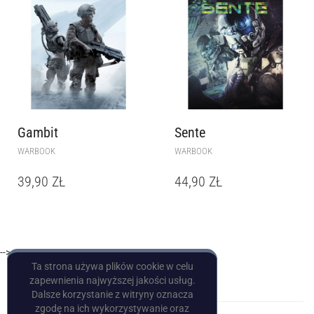
Gambit
Sente
WARBOOK
WARBOOK
39,90
ZŁ
44,90
ZŁ
-->
Ta strona używa plików cookie w celu
zapewnienia najwyższej jakości usług.
Dalsze korzystanie z witryny oznacza
zgodę na ich wykorzystywanie oraz