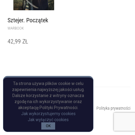
Sztejer. Początek
WARBOOK
42,99
ZŁ
Ta strona używa plików cookie w celu
zapewnienia najwyższej jakości usług.
Dalsze korzystanie z witryny oznacza
zgodę na ich wykorzystywanie oraz
Copyright © Pulp Books
akceptację Polityki Prywatności.
Polityka prywatności
Jak wykorzystujemy cookies
Jak wyłączyć cookies
OK