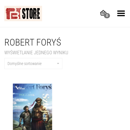
Toggle Menu
0
ROBERT FORYŚ
WYŚWIETLANIE JEDNEGO WYNIKU
Domyślne sortowanie