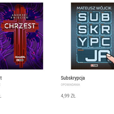
t
Subskrypcja
E
OPOWIADANIA
Ł
4,99
ZŁ