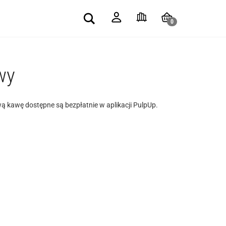
Search
0
wy
wą kawę dostępne są bezpłatnie w aplikacji PulpUp.