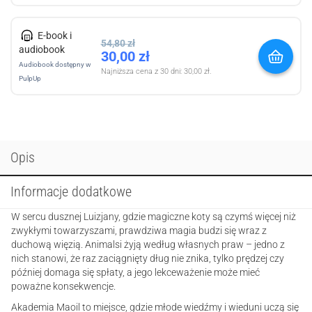
E-book i
54,80
zł
audiobook
30,00
zł
Audiobook dostępny w
Najniższa cena z 30 dni:
30,00
zł
.
PulpUp
Opis
Informacje dodatkowe
W sercu dusznej Luizjany, gdzie magiczne koty są czymś więcej niż
zwykłymi towarzyszami, prawdziwa magia budzi się wraz z
duchową więzią. Animalsi żyją według własnych praw – jedno z
nich stanowi, że raz zaciągnięty dług nie znika, tylko prędzej czy
później domaga się spłaty, a jego lekceważenie może mieć
poważne konsekwencje.
Akademia Maoil to miejsce, gdzie młode wiedźmy i wieduni uczą się