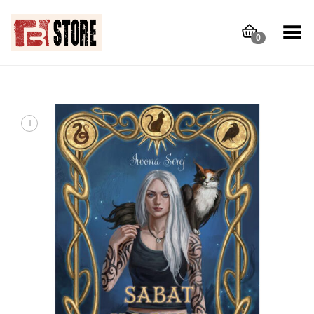
Toggle Menu
0
+