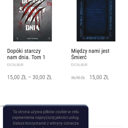
Dopóki starczy
Między nami jest
nam dnia. Tom 1
Śmierć
EXCALIBUR
EXCALIBUR
15,00
ZŁ
–
30,00
ZŁ
15,00
ZŁ
36,90
ZŁ
-->
Ta strona używa plików cookie w celu
zapewnienia najwyższej jakości usług.
Dalsze korzystanie z witryny oznacza