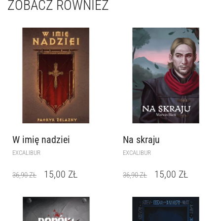
ZOBACZ RÓWNIEŻ
W imię nadziei
Na skraju
EXCALIBUR
EXCALIBUR
15,00
ZŁ
15,00
ZŁ
36,90
ZŁ
36,90
ZŁ