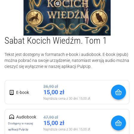
Sabat Kocich Wiedźm. Tom 1
Tekst jest dostępny w formatach e-book i audiobook. E-book (epub)
można pobrać na swoje urządzenie, natomiast wersją audio można
cieszyć się wyłącznie w naszej aplikacji PulpUp.
36,90
zł
15,00
zł
E-book
Najniższa cena z 30 dni:
15,00
zł
.
Audiobook
47,90
zł
15,00
zł
Dostępny w naszej
Najniższa cena z 30 dni:
15,00
zł
.
aplikacji PulpUp