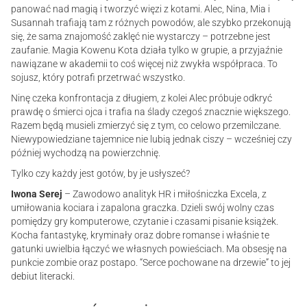
panować nad magią i tworzyć więzi z kotami. Alec, Nina, Mia i
Susannah trafiają tam z różnych powodów, ale szybko przekonują
się, że sama znajomość zaklęć nie wystarczy – potrzebne jest
zaufanie. Magia Kowenu Kota działa tylko w grupie, a przyjaźnie
nawiązane w akademii to coś więcej niż zwykła współpraca. To
sojusz, który potrafi przetrwać wszystko.
Ninę czeka konfrontacja z długiem, z kolei Alec próbuje odkryć
prawdę o śmierci ojca i trafia na ślady czegoś znacznie większego.
Razem będą musieli zmierzyć się z tym, co celowo przemilczane.
Niewypowiedziane tajemnice nie lubią jednak ciszy – wcześniej czy
później wychodzą na powierzchnię.
Tylko czy każdy jest gotów, by je usłyszeć?
Iwona Serej
– Zawodowo analityk HR i miłośniczka Excela, z
umiłowania kociara i zapalona graczka. Dzieli swój wolny czas
pomiędzy gry komputerowe, czytanie i czasami pisanie książek.
Kocha fantastykę, kryminały oraz dobre romanse i właśnie te
gatunki uwielbia łączyć we własnych powieściach. Ma obsesję na
punkcie zombie oraz postapo. “Serce pochowane na drzewie” to jej
debiut literacki.