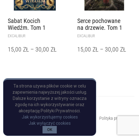
Sabat Kocich
Serce pochowane
Wiedźm. Tom 1
na drzewie. Tom 1
EXCALIBUR
EXCALIBUR
15,00
ZŁ
–
30,00
ZŁ
15,00
ZŁ
–
30,00
ZŁ
Ta strona używa plików cookie w celu
zapewnienia najwyższej jakości usług.
Dalsze korzystanie z witryny oznacza
zgodę na ich wykorzystywanie oraz
akceptację Polityki Prywatności.
Copyright © Pulp Books
Jak wykorzystujemy cookies
Polityka prywatności
Jak wyłączyć cookies
OK