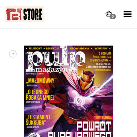
Toggle Menu
0
+