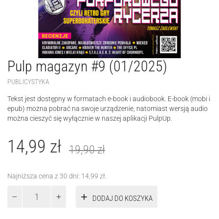
Pulp magazyn #9 (01/2025)
PUBLICYSTYKA
Tekst jest dostępny w formatach e-book i audiobook. E-book (mobi i
epub) można pobrać na swoje urządzenie, natomiast wersją audio
można cieszyć się wyłącznie w naszej aplikacji PulpUp.
14,99
zł
19,90
zł
Najniższa cena z 30 dni:
14,99
zł
.
ilość
DODAJ DO KOSZYKA
Pulp
magazyn