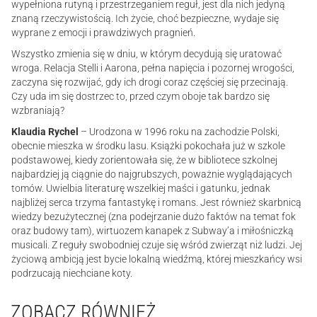
wypełniona rutyną i przestrzeganiem reguł, jest dla nich jedyną
znaną rzeczywistością. Ich życie, choć bezpieczne, wydaje się
wyprane z emocji i prawdziwych pragnień.
Wszystko zmienia się w dniu, w którym decydują się uratować
wroga. Relacja Stelli i Aarona, pełna napięcia i pozornej wrogości,
zaczyna się rozwijać, gdy ich drogi coraz częściej się przecinają.
Czy uda im się dostrzec to, przed czym oboje tak bardzo się
wzbraniają?
Klaudia Rychel
– Urodzona w 1996 roku na zachodzie Polski,
obecnie mieszka w środku lasu. Książki pokochała już w szkole
podstawowej, kiedy zorientowała się, że w bibliotece szkolnej
najbardziej ją ciągnie do najgrubszych, poważnie wyglądających
tomów. Uwielbia literaturę wszelkiej maści i gatunku, jednak
najbliżej serca trzyma fantastykę i romans. Jest również skarbnicą
wiedzy bezużytecznej (zna podejrzanie dużo faktów na temat fok
oraz budowy tam), wirtuozem kanapek z Subway’a i miłośniczką
musicali. Z reguły swobodniej czuje się wśród zwierząt niż ludzi. Jej
życiową ambicją jest bycie lokalną wiedźmą, której mieszkańcy wsi
podrzucają niechciane koty.
ZOBACZ RÓWNIEŻ