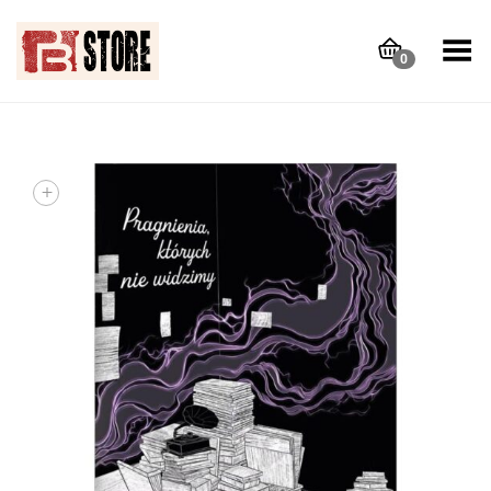
Toggle Menu
0
+