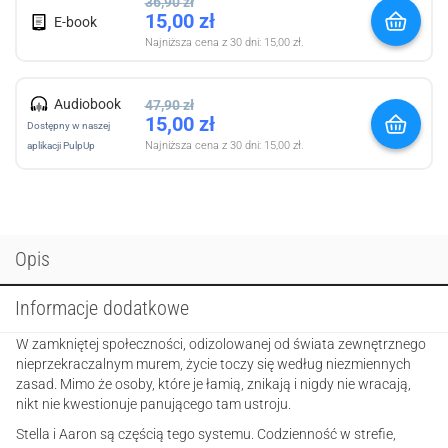
36,90
zł
15,00
zł
E-book
Najniższa cena z 30 dni:
15,00
zł
.
Audiobook
47,90
zł
15,00
zł
Dostępny w naszej
Najniższa cena z 30 dni:
15,00
zł
.
aplikacji PulpUp
Opis
Informacje dodatkowe
W zamkniętej społeczności, odizolowanej od świata zewnętrznego
nieprzekraczalnym murem, życie toczy się według niezmiennych
zasad. Mimo że osoby, które je łamią, znikają i nigdy nie wracają,
nikt nie kwestionuje panującego tam ustroju.
Stella i Aaron są częścią tego systemu. Codzienność w strefie,