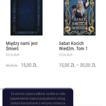
Między nami jest
Sabat Kocich
Śmierć
Wiedźm. Tom 1
EXCALIBUR
EXCALIBUR
15,00
ZŁ
15,00
ZŁ
–
30,00
ZŁ
36,90
ZŁ
-->
Ta strona używa plików cookie w celu
zapewnienia najwyższej jakości usług.
Dalsze korzystanie z witryny oznacza