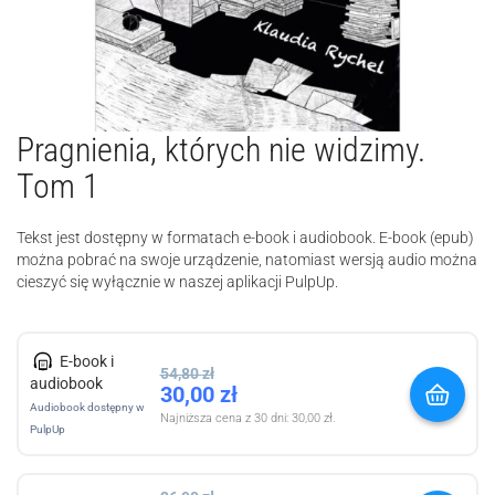
Pragnienia, których nie widzimy.
Tom 1
Tekst jest dostępny w formatach e-book i audiobook. E-book (epub)
można pobrać na swoje urządzenie, natomiast wersją audio można
cieszyć się wyłącznie w naszej aplikacji PulpUp.
E-book i
54,80
zł
audiobook
30,00
zł
Audiobook dostępny w
Najniższa cena z 30 dni:
30,00
zł
.
PulpUp