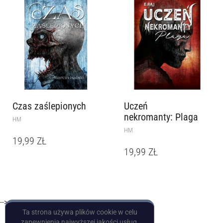
Czas zaślepionych
Uczeń
nekromanty: Plaga
HM
HM
19,99
ZŁ
19,99
ZŁ
-->
Ta strona używa plików cookie w celu
zapewnienia najwyższej jakości usług.