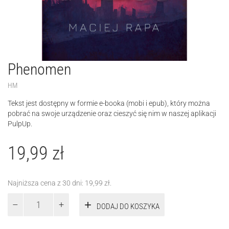
Phenomen
HM
Tekst jest dostępny w formie e-booka (mobi i epub), który można
pobrać na swoje urządzenie oraz cieszyć się nim w naszej aplikacji
PulpUp.
19,99
zł
Najniższa cena z 30 dni:
19,99
zł
.
ilość
DODAJ DO KOSZYKA
Phenomen