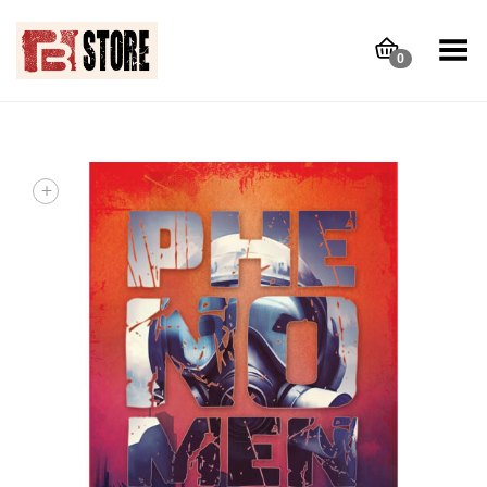
Toggle Menu
0
+