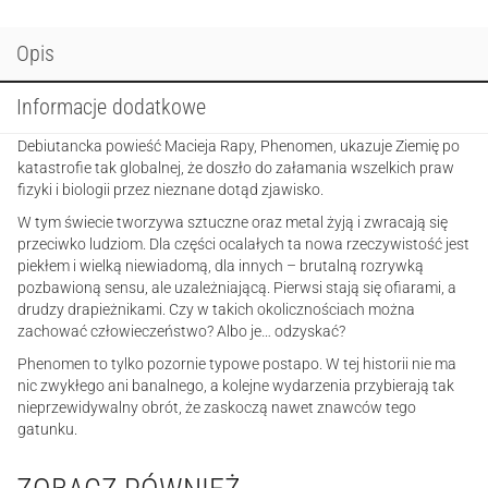
Opis
Informacje dodatkowe
Debiutancka powieść Macieja Rapy, Phenomen, ukazuje Ziemię po
katastrofie tak globalnej, że doszło do załamania wszelkich praw
fizyki i biologii przez nieznane dotąd zjawisko.
W tym świecie tworzywa sztuczne oraz metal żyją i zwracają się
przeciwko ludziom. Dla części ocalałych ta nowa rzeczywistość jest
piekłem i wielką niewiadomą, dla innych – brutalną rozrywką
pozbawioną sensu, ale uzależniającą. Pierwsi stają się ofiarami, a
drudzy drapieżnikami. Czy w takich okolicznościach można
zachować człowieczeństwo? Albo je… odzyskać?
Phenomen to tylko pozornie typowe postapo. W tej historii nie ma
nic zwykłego ani banalnego, a kolejne wydarzenia przybierają tak
nieprzewidywalny obrót, że zaskoczą nawet znawców tego
gatunku.