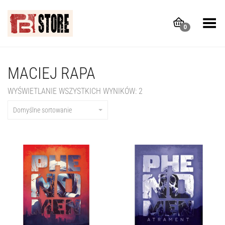
Toggle Menu
0
MACIEJ RAPA
WYŚWIETLANIE WSZYSTKICH WYNIKÓW: 2
Domyślne sortowanie