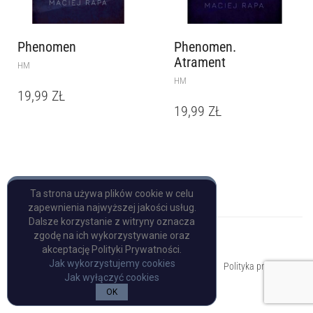
Phenomen
Phenomen.
Atrament
HM
HM
19,99
ZŁ
19,99
ZŁ
Ta strona używa plików cookie w celu
zapewnienia najwyższej jakości usług.
Dalsze korzystanie z witryny oznacza
zgodę na ich wykorzystywanie oraz
akceptację Polityki Prywatności.
Copyright © Pulp Books
Jak wykorzystujemy cookies
Polityka prywatności
Jak wyłączyć cookies
OK