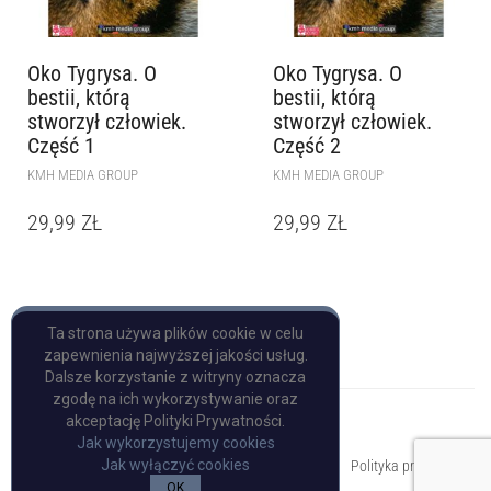
Oko Tygrysa. O
Oko Tygrysa. O
bestii, którą
bestii, którą
stworzył człowiek.
stworzył człowiek.
Część 1
Część 2
KMH MEDIA GROUP
KMH MEDIA GROUP
29,99
ZŁ
29,99
ZŁ
Ta strona używa plików cookie w celu
zapewnienia najwyższej jakości usług.
Dalsze korzystanie z witryny oznacza
zgodę na ich wykorzystywanie oraz
akceptację Polityki Prywatności.
Jak wykorzystujemy cookies
Copyright © Pulp Books
Jak wyłączyć cookies
Polityka prywatności
OK