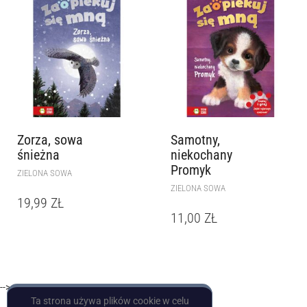
Zorza, sowa
Samotny,
śnieżna
niekochany
Promyk
ZIELONA SOWA
ZIELONA SOWA
19,99
ZŁ
11,00
ZŁ
-->
Ta strona używa plików cookie w celu