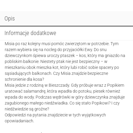
jej
mali
pacjenci.
Opis
Spotkanie
w
Informacje dodatkowe
górach
Misia po raz kolejny musi pomóc zwierzętom w potrzebie. Tym
razem wybiera się na nocleg do przyjaciółki Ewy. Do snu
dziewczynkom śpiewa uroczy ptaszek – kos, który ma gniazdo na
pobliskim balkonie. Niestety ptak nie jest bezpieczny – w
mieszkaniu obok mieszka kot, który lubi robić sobie spacery po
sąsiadujących balkonach. Czy Misia znajdzie bezpieczne
schronienie dla kosa?
Misia jedzie z rodziną w Bieszczady. Gdy próbuje wraz z Popikiem
uratować salamandrę, która wpadła do potoku, piesek również
wpada do wody. Podczas wędrówki w góry dziewczynka znajduje
zagubionego małego niedźwiadka. Co się stało Popikowi? I czy
niedźwiedzie są groźne?
Odpowiedzi na pytania znajdziecie w tych wyjątkowych
opowiadaniach.