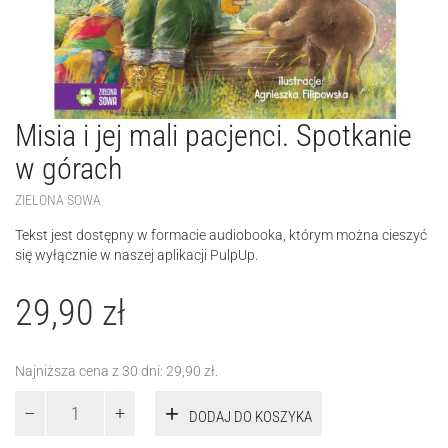
Misia i jej mali pacjenci. Spotkanie
w górach
ZIELONA SOWA
Tekst jest dostępny w formacie audiobooka, którym można cieszyć
się wyłącznie w naszej aplikacji PulpUp.
29,90
zł
Najniższa cena z 30 dni:
29,90
zł
.
ilość
DODAJ DO KOSZYKA
Misia
i