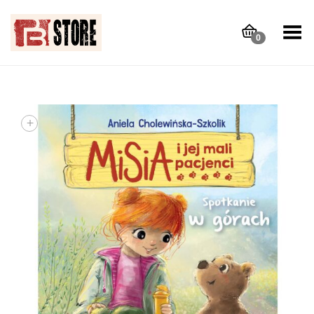
Toggle Menu
0
+