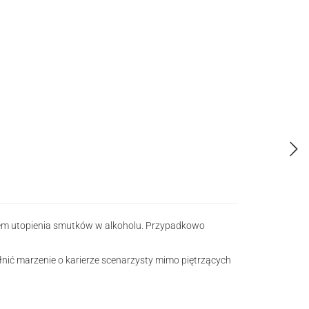
iarem utopienia smutków w alkoholu. Przypadkowo
łnić marzenie o karierze scenarzysty mimo piętrzących