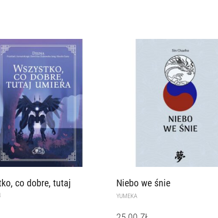
ko, co dobre, tutaj
Niebo we śnie
a
YUMEKA
25,00
ZŁ