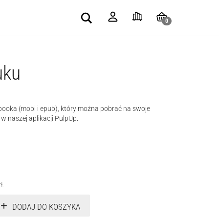
Search
0
uku
-booka (mobi i epub), który można pobrać na swoje
 w naszej aplikacji PulpUp.
zł
.
DODAJ DO KOSZYKA