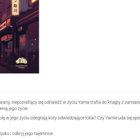
Shinjuku
rowany, niepotrafiący się odnaleźć w życiu Yama trafia do knajpy z zam
nią jego życie.
ę w jego życiu odegrają koty odwiedzające lokal? Czy Yamie uda się spe
uku i odkryj jego tajemnice.