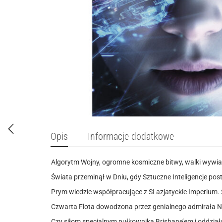
Opis
Informacje dodatkowe
Algorytm Wojny, ogromne kosmiczne bitwy, walki wywiadó
Świata przeminął w Dniu, gdy Sztuczne Inteligencje pos
Prym wiedzie współpracujące z SI azjatyckie Imperium.
Czwarta Flota dowodzona przez genialnego admirała Ni
Czy siłom specjalnym pułkownika Brisbane’em i oddzia