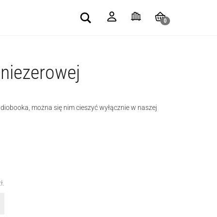
Search
0
 niezerowej
udiobooka, można się nim cieszyć wyłącznie w naszej
zł
.