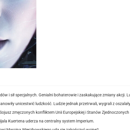
w i sił specjalnych. Genialni bohaterowie i zaskakujące zmiany akcji. L
tanowiły unicestwić ludzkość. Ludzie jednak przetrwali, wygrali z oszal
 Sojusz zmęczonych konfliktem Unii Europejskiej i Stanów Zjednoczonych
jala Kuertena uderza na centralny system Imperium.
łowi Marcina Wierzbowskiego uda się zakończyć wojnę?