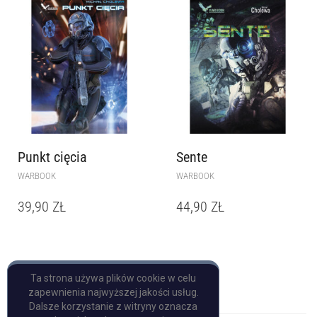
Punkt cięcia
Sente
WARBOOK
WARBOOK
39,90
ZŁ
44,90
ZŁ
Ta strona używa plików cookie w celu
zapewnienia najwyższej jakości usług.
Dalsze korzystanie z witryny oznacza