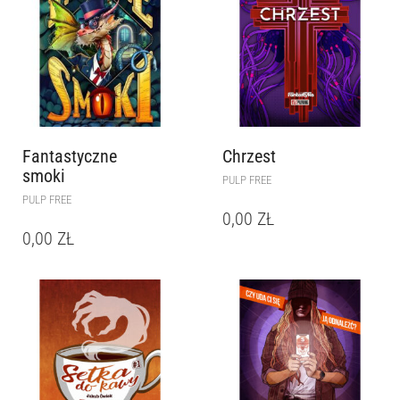
Fantastyczne
Chrzest
smoki
PULP FREE
PULP FREE
0,00
ZŁ
0,00
ZŁ