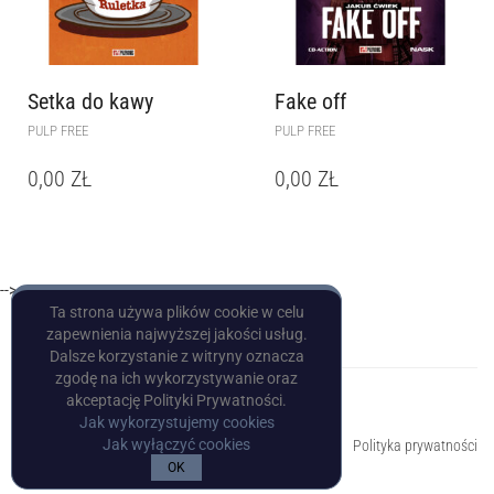
Setka do kawy
Fake off
PULP FREE
PULP FREE
0,00
ZŁ
0,00
ZŁ
-->
Ta strona używa plików cookie w celu
zapewnienia najwyższej jakości usług.
Dalsze korzystanie z witryny oznacza
zgodę na ich wykorzystywanie oraz
akceptację Polityki Prywatności.
Jak wykorzystujemy cookies
Copyright © Pulp Books
Jak wyłączyć cookies
Polityka prywatności
OK