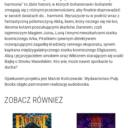
harmonia” to zbiór historii, w których bohaterowie i bohaterki
zmagają się z różnymi przeciwnościami, aby finalnie doprowadzić
w swoich światach do… harmonii. Wyruszycie tu w podróż wraz z
fantastyczną półsmoczycą Akitą, lisem, który niczego się nie boi,
dwoma kotami poszukującymi skarbów, Darenem, czyli
tajemniczym Magiem Jutsu, Luną i innymi mieszkańcami statku
kosmicznego Arka, Piratkiem i pewnym detektywem
rozwiązującymi zagadkę kradzieży cennego eksponatu, synem
kapitana międzygalaktycznego statku kosmicznego Eligiuszem,
Alizą i jej przyjacielem smokiem oraz Wiktorem starającym się ocalić
Bajkę o Smoku Wawelskim. Kto wie, może nawet spotkacie tu
ducha?
Opiekunem projektu jest Marcin Kończewski. Wydawnictwo Pulp
Books objęło patronatem realizację audiobooka.
ZOBACZ RÓWNIEŻ