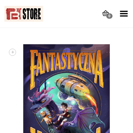
Toggle Menu
0
+