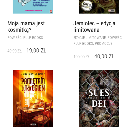
Moja mama jest
Jemiolec – edycja
kosmitką?
limitowana
,
POWIEŚCI PULP BOOKS
EDYCJE LIMITOWANE
POWIEŚCI
,
PULP BOOKS
PROMOCJE
19,00
ZŁ
49,90
ZŁ
40,00
ZŁ
100,00
ZŁ