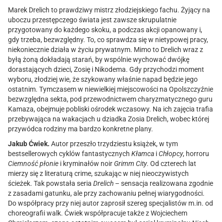
Marek
Drelich to prawdziwy mistrz złodziejskiego fachu. Żyjący na
uboczu przestępczego świata jest zawsze skrupulatnie
przygotowany do każdego skoku, a podczas akcji opanowany i,
gdy trzeba, bezwzględny. To, co sprawdza się w nietypowej pracy,
niekoniecznie
działa w życiu prywatnym. Mimo to Drelich wraz z
byłą żoną
dokładają starań, by wspólnie wychować dwójkę
dorastających dzieci, Zosię i Nikodema. Gdy przychodzi moment
wyboru, złodziej wie, że szykowany właśnie napad będzie jego
ostatnim. Tymczasem w niewielkiej miejscowości na Opolszczyźnie
bezwzględna sekta,
pod przewodnictwem charyzmatycznego guru
Kamaza, obejmuje pobliski
ośrodek wczasowy. Na ich zajęcia trafia
przebywająca na wakacjach u dziadka Zosia Drelich, wobec której
przywódca rodziny ma bardzo
konkretne plany.
Jakub Ćwiek.
Autor przeszło trzydziestu książek, w tym
bestsellerowych cyklów fantastycznych
Kłamca
i
Chłopcy
, horroru
Ciemność płonie
i kryminałów noir
Grimm City
. Od czterech lat
mierzy się z literaturą crime, szukając w niej nieoczywistych
ścieżek. Tak powstała seria
Drelich
– sensacja realizowana zgodnie
z zasadami gatunku, ale przy zachowaniu pełnej wiarygodności.
Do współpracy przy niej autor zaprosił szereg specjalistów m.in. od
choreografii walk. Ćwiek współpracuje także z Wojciechem