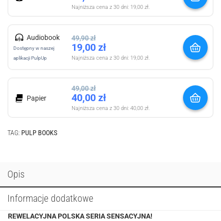
Najniższa cena z 30 dni:
19,00
zł
.
Audiobook
49,90
zł
19,00
zł
Dostępny w naszej
Najniższa cena z 30 dni:
19,00
zł
.
aplikacji PulpUp
49,00
zł
40,00
zł
Papier
Najniższa cena z 30 dni:
40,00
zł
.
TAG:
PULP BOOKS
Opis
Informacje dodatkowe
REWELACYJNA POLSKA SERIA SENSACYJNA!