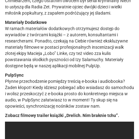
Chmielarzem, czego ostatnim owocem był serial kryminalny
Niech
to usłyszą
dla Radia Zet. Prywatnie ojciec dwójki dzieci i wielki
miłośnik popkultury, z zapałem podróżujący jej śladami.
Materiały Dodatkowe
W ramach materiałów dodatkowych otrzymujesz dostęp do
wywiadów z twórcami książki – z autorem, konsultantami i
researcherami. Ponadto, czekają na Ciebie również ekskluzywne
materiały filmowe w postaci profesjonalnych inscenizacji walk
złotej ekipy Macieja „Lobo” Linke, czy też video zza kulis
powstawania słodkich pyszności od Izy Salamuchy. Materiały
dostępne będą w naszej aplikacji mobilnej PulpUp.
PulpSync
Płynne przechodzenie pomiędzy treścią e-booka i audiobooka?
Żaden kłopot! Kiedy idziesz pobiegać albo wsiadasz do samochodu
i wolisz przeskoczyć z e-booka prosto do konkretnego miejsca w
audio, w PulpSync załatwiasz to w moment! Ty skup się na
opowieści, synchronizację nośników zostaw nam.
Zobacz filmowy trailer książki „Drelich. Nim braknie tchu”.