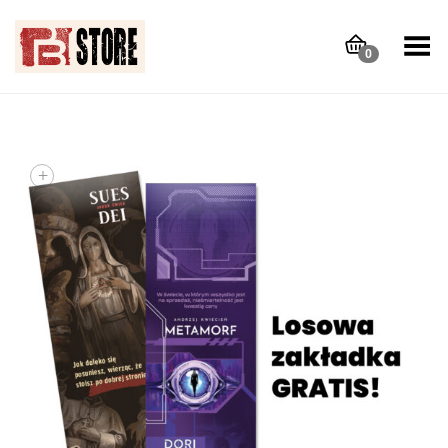
Toggle Menu
0
+