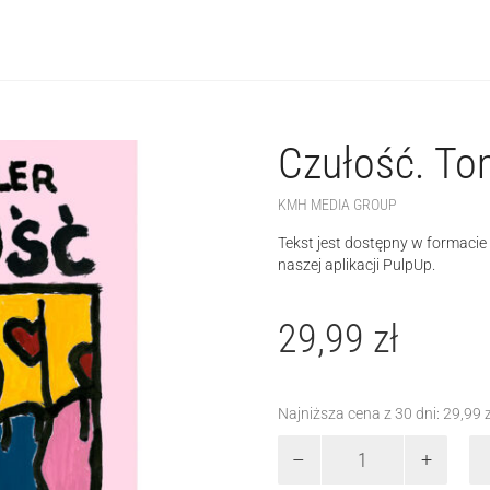
Czułość. To
KMH MEDIA GROUP
Tekst jest dostępny w formaci
naszej aplikacji PulpUp.
29,99
zł
Najniższa cena z 30 dni:
29,99
ilość
Czułość.
Tom