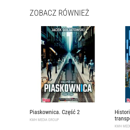
ZOBACZ RÓWNIEŻ
Piaskownica. Część 2
Histor
trans
KMH MEDIA GROUP
KMH MED