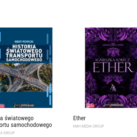
ia światowego
Ether
portu samochodowego
KMH MEDIA GROUP
IA GROUP