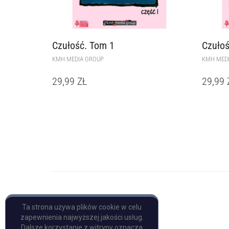
Czułość. Tom 1
Czułoś
KMH MEDIA GROUP
KMH MED
29,99
ZŁ
29,99
Copyright © Pulp Books
Ta strona używa plików cookie w celu
zapewnienia najwyższej jakości usług.
Dalsze korzystanie z witryny oznacza