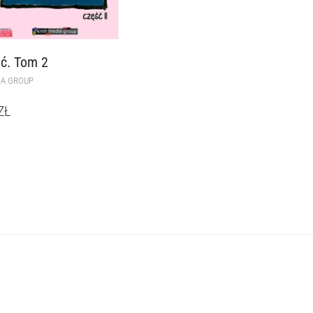
ć. Tom 2
IA GROUP
ZŁ