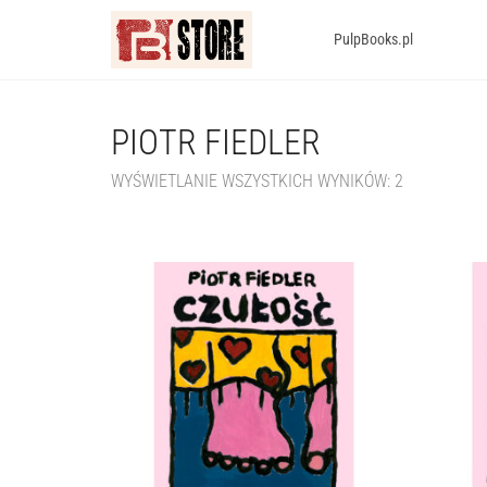
PulpBooks.pl
PIOTR FIEDLER
WYŚWIETLANIE WSZYSTKICH WYNIKÓW: 2