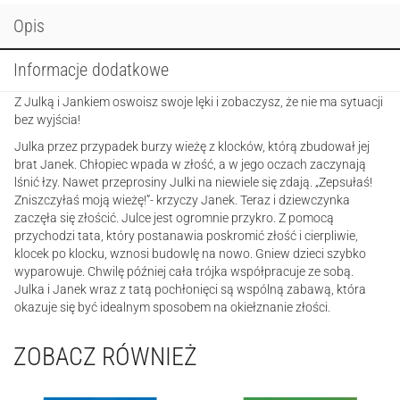
Opis
Informacje dodatkowe
Z Julką i Jankiem oswoisz swoje lęki i zobaczysz, że nie ma sytuacji
bez wyjścia!
Julka przez przypadek burzy wieżę z klocków, którą zbudował jej
brat Janek. Chłopiec wpada w złość, a w jego oczach zaczynają
lśnić łzy. Nawet przeprosiny Julki na niewiele się zdają. „Zepsułaś!
Zniszczyłaś moją wieżę!”- krzyczy Janek. Teraz i dziewczynka
zaczęła się złościć. Julce jest ogromnie przykro. Z pomocą
przychodzi tata, który postanawia poskromić złość i cierpliwie,
klocek po klocku, wznosi budowlę na nowo. Gniew dzieci szybko
wyparowuje. Chwilę później cała trójka współpracuje ze sobą.
Julka i Janek wraz z tatą pochłonięci są wspólną zabawą, która
okazuje się być idealnym sposobem na okiełznanie złości.
ZOBACZ RÓWNIEŻ