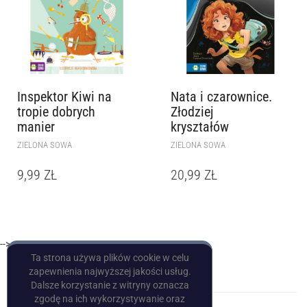
Inspektor Kiwi na
Nata i czarownice.
tropie dobrych
Złodziej
manier
kryształów
ZIELONA SOWA
ZIELONA SOWA
9,99
ZŁ
20,99
ZŁ
-->
Ta strona używa plików cookie w celu
zapewnienia najwyższej jakości usług.
Dalsze korzystanie z witryny oznacza
zgodę na ich wykorzystywanie oraz