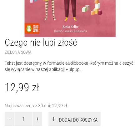
Czego nie lubi złość
ZIELONA SOWA
Tekst jest dostępny w formacie audiobooka, którym można cieszyć
się wyłącznie w naszej aplikacji PulpUp.
12,99
zł
Najniższa cena z 30 dni:
12,99
zł
.
ilość
DODAJ DO KOSZYKA
Czego
nie
lubi
złość