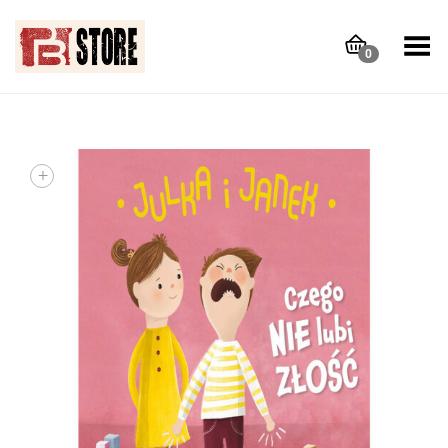
Toggle Menu
0
+