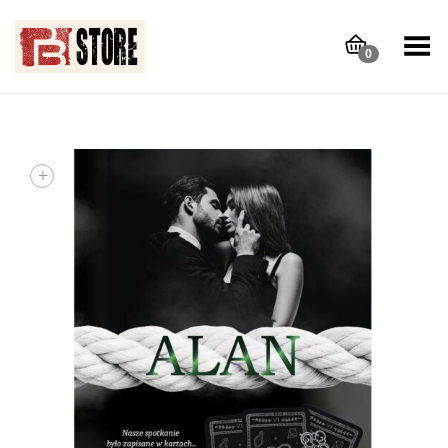
Toggle Menu
0
+