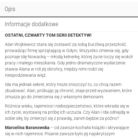
Opis
Informacje dodatkowe
OSTATNI, CZWARTY TOM SERII DETEKTYW!
Alan Wojkiewicz stara się zostawić za sobą burzliwą przeszłość,
prowadząc firmę sprzątającą w Gdyni. Wszystko zmienia się, gdy
poznaje Idę Nowacką – młodą kelnerkę, której życie toczy się wokół
pracy i małego mieszkania. Gdy jedno dramatyczne wydarzenie
stawia Alana w roli jej obrońcy, między nimi rodzi się
niespodziewana więź.
Ida ma jednak sekret, który może zniszczyć to, co chcą razem
zbudować. Alan, próbując ją chronić, staje przed wyzwaniem, które
zmusza go do zmierzenia się z własnymi demonami.
Różnica wieku, tajemnice i niebezpieczeństwo, które wkrada się w
ich życie, wystawią na próbę ich uczucia. Czy Alan i Ida odnajdą w
sobie siłę, by zmierzyć się z prawdą, zanim będzie za późno?
Marcelina Baranowska
– od zawsze kochała książki i skrywające
się w nich tajemnice. Pisanie zawsze było jej najskrytszym