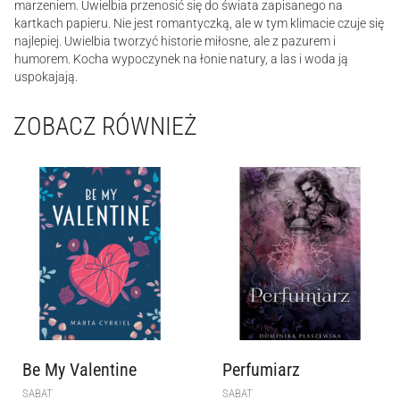
marzeniem. Uwielbia przenosić się do świata zapisanego na
kartkach papieru. Nie jest romantyczką, ale w tym klimacie czuje się
najlepiej. Uwielbia tworzyć historie miłosne, ale z pazurem i
humorem. Kocha wypoczynek na łonie natury, a las i woda ją
uspokajają.
ZOBACZ RÓWNIEŻ
Be My Valentine
Perfumiarz
SABAT
SABAT