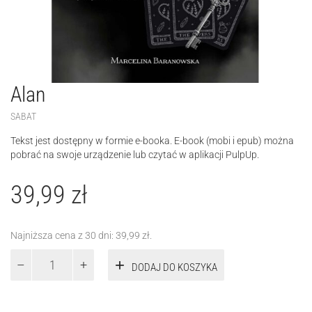
Alan
SABAT
Tekst jest dostępny w formie e-booka. E-book (mobi i epub) można
pobrać na swoje urządzenie lub czytać w aplikacji PulpUp.
39,99
zł
Najniższa cena z 30 dni:
39,99
zł
.
ilość
DODAJ DO KOSZYKA
Alan