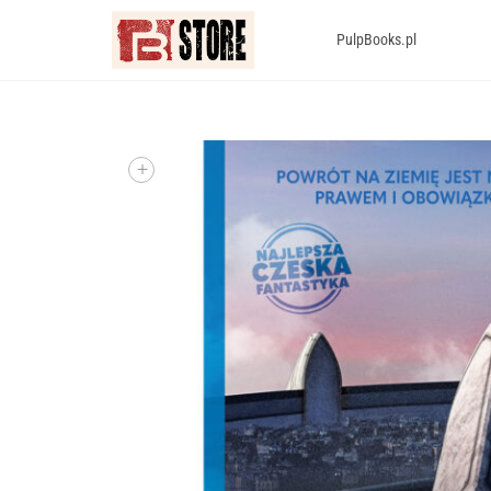
PulpBooks.pl
+