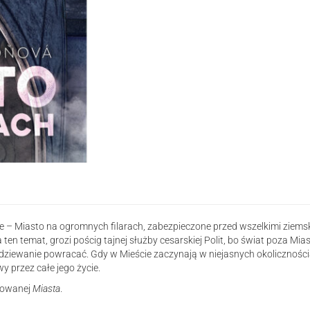
chmurach
e – Miasto na ogromnych filarach, zabezpieczone przed wszelkimi ziemskim
 ten temat, grozi pościg tajnej służby cesarskiej Polit, bo świat poza Mias
dziewanie powracać. Gdy w Mieście zaczynają w niejasnych okolicznościa
y przez całe jego życie.
ułowanej
Miasta
.