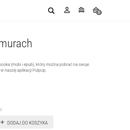
Search
0
hmurach
-booka (mobi i epub), który można pobrać na swoje
 w naszej aplikacji PulpUp.
zł
.
DODAJ DO KOSZYKA