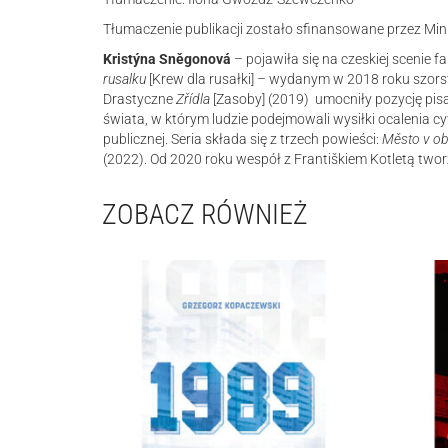
Tłumaczenie publikacji zostało sfinansowane przez Mini
Kristýna Sněgonová
– pojawiła się na czeskiej scenie
rusalku
[Krew dla rusałki]
–
wydanym w 2018 roku szorst
Drastyczne
Zřídla
[Zasoby] (2019) umocniły pozycję pis
świata, w którym ludzie podejmowali wysiłki ocalenia c
publicznej. Seria składa się z trzech powieści:
Město v ob
(2022). Od 2020 roku wespół z Františkiem Kotletą twor
ZOBACZ RÓWNIEŻ