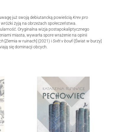
a uwagę już swoją debiutancką powieścią
Krev pro
wróżki żyją na obrzeżach społeczeństwa.
pularność. Oryginalna wizja postapokaliptycznego
eniami miasta, wywarła spore wrażenie na opinii
ch
[Ziemia w ruinach] (2021) i
Svět v bouři
[Świat w burzy]
wiają się dominacji obcych.