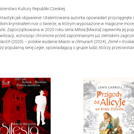
sterstwo Kultury Republiki Czeskiej.
 fantastyki jak objawienie. Utalentowana autorka opowiadań przyciągnęł
kim kryminałem noir o świecie, w którym wyposażone w magiczne moce 
arki. Zapoczątkowana w 2020 roku seria
Města
[Miasta] zapewniła jej po
ywilizacji, wznosząc chronione przed zapomnianymi już ziemskimi zagroż
lacích
(2020) – polskie wydanie
Miasto w chmurach
(2024),
Země v troská
zy popularną serię
Legie
, opowiadającą o grupie ludzi, którzy przeciwsta