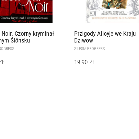
a Noir. Czorny kryminał
Przigody Alicyje we Kraju
nym Ślōnsku
Dziwow
PROGRESS
SILESIA PROGRESS
ZŁ
19,90
ZŁ