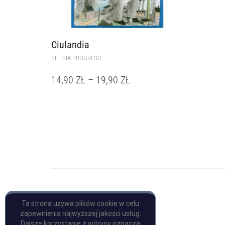
Ciulandia
SILESIA PROGRESS
14,90
ZŁ
–
19,90
ZŁ
Copyright © Pulp Books
Ta strona używa plików cookie w celu
zapewnienia najwyższej jakości usług.
Dalsze korzystanie z witryny oznacza