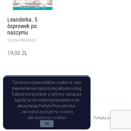
Leanderka. 5
ôsprowek po
naszymu
SILESIA PROGRESS
19,00
ZŁ
Ta strona używa plików cookie w celu
zapewnienia najwyższej jakości usług.
Dalsze korzystanie z witryny oznacza
zgodę na ich wykorzystywanie oraz
akceptację Polityki Prywatności.
Jak wykorzystujemy cookies
Copyright © Pulp Books
Jak wyłączyć cookies
Polityka prywatności
OK