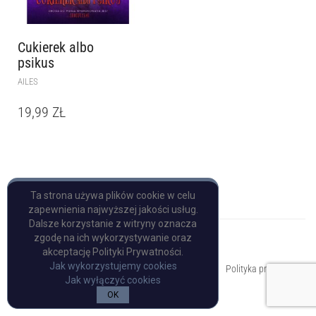
Cukierek albo
psikus
AILES
19,99
ZŁ
Ta strona używa plików cookie w celu
zapewnienia najwyższej jakości usług.
Dalsze korzystanie z witryny oznacza
zgodę na ich wykorzystywanie oraz
akceptację Polityki Prywatności.
Copyright © Pulp Books
Jak wykorzystujemy cookies
Polityka prywatności
Jak wyłączyć cookies
OK