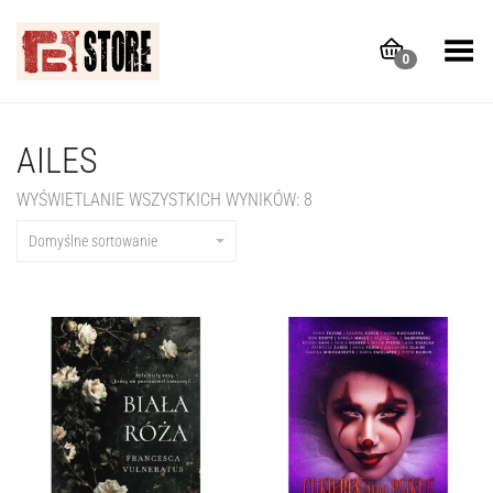
Toggle Menu
0
AILES
WYŚWIETLANIE WSZYSTKICH WYNIKÓW: 8
Domyślne sortowanie