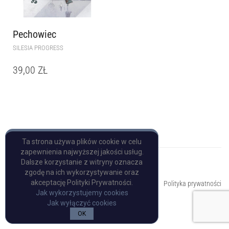
Pechowiec
SILESIA PROGRESS
39,00
ZŁ
Ta strona używa plików cookie w celu
zapewnienia najwyższej jakości usług.
Dalsze korzystanie z witryny oznacza
zgodę na ich wykorzystywanie oraz
Copyright © Pulp Books
akceptację Polityki Prywatności.
Polityka prywatności
Jak wykorzystujemy cookies
Jak wyłączyć cookies
OK