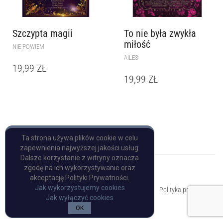
Szczypta magii
To nie była zwykła
miłość
NIE POWIEM
AILES
19,99
ZŁ
19,99
ZŁ
Ta strona używa plików cookie w celu
zapewnienia najwyższej jakości usług.
Dalsze korzystanie z witryny oznacza
zgodę na ich wykorzystywanie oraz
akceptację Polityki Prywatności.
Copyright © Pulp Books
Jak wykorzystujemy cookies
Polityka prywatności
Jak wyłączyć cookies
OK