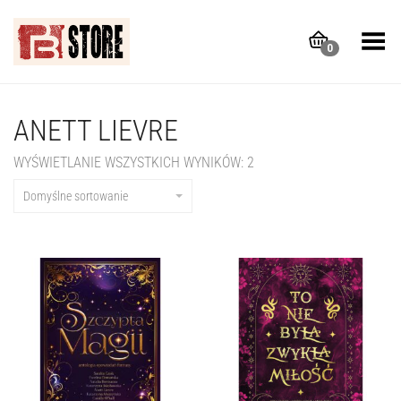
Toggle Menu
0
ANETT LIEVRE
WYŚWIETLANIE WSZYSTKICH WYNIKÓW: 2
Domyślne sortowanie