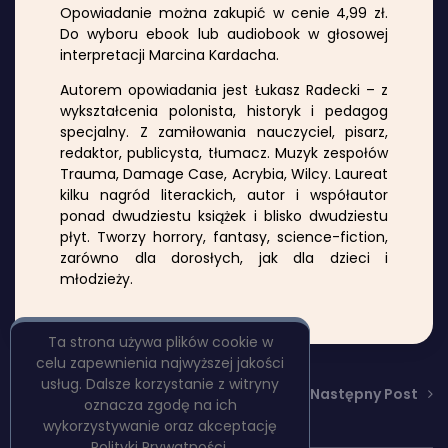
Opowiadanie można zakupić w cenie 4,99 zł.
Do wyboru ebook lub audiobook w głosowej
interpretacji Marcina Kardacha.
Autorem opowiadania jest Łukasz Radecki – z
wykształcenia polonista, historyk i pedagog
specjalny. Z zamiłowania nauczyciel, pisarz,
redaktor, publicysta, tłumacz. Muzyk zespołów
Trauma, Damage Case, Acrybia, Wilcy. Laureat
kilku nagród literackich, autor i współautor
ponad dwudziestu książek i blisko dwudziestu
płyt. Tworzy horrory, fantasy, science-fiction,
zarówno dla dorosłych, jak dla dzieci i
młodzieży.
Ta strona używa plików cookie w
celu zapewnienia najwyższej jakości
usług. Dalsze korzystanie z witryny
Poprzedni Post
Następny Post
oznacza zgodę na ich
wykorzystywanie oraz akceptację
Polityki Prywatności.