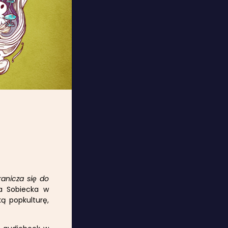
ranicza się do
ta Sobiecka w
ką popkulturę,