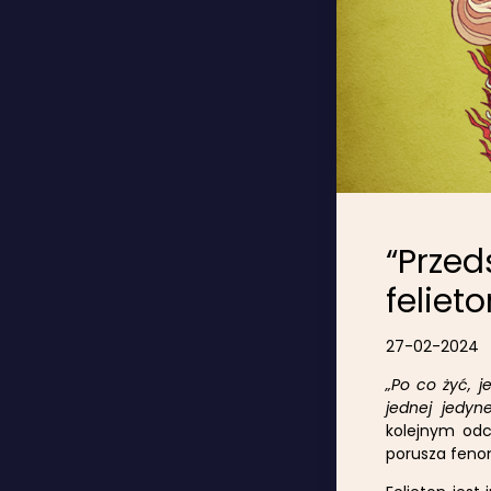
“Przed
feliet
27-02-2024
„Po co żyć, j
jednej jedyn
kolejnym odci
porusza fenom