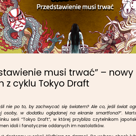
stawienie musi trwać” – nowy
on z cyklu Tokyo Draft
eśli nie po to, by zachwycać się światem? Ale co, jeśli świat og
ej osoby, w dodatku oglądanej na ekranie smartfona?
”. Mar
nku serii “Tokyo Draft”, w której przybliża czytelnikom japońs
en idoli i fanatycznie oddanych im nastolatków.