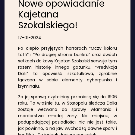
Nowe opowiadanie
Kajetana
Szokalskiego!
17-01-2024
Po ciepło przyjętych horrorach “Oczy koloru
toffi” i “Po drugiej stronie bunkra” oraz dwóch
setkach do kawy Kajetan Szokalski serwuje tym
razem historię innego gatunku. “Predykcja
Dalii” to opowieść szkatułkowa, zgrabnie
łącząca w sobie elementy cyberpunka i
kryminału.
Za jej sprawą czytelnicy przeniosą się do 1906
roku. To właśnie tu, w Staropolu śledcza Dalia
zostaje wezwana do sprawy włamania i
morderstwa młodej żony. Na miejscu, w
podupadającej posiadłości, nic nie jest takie,
jak powinno, a na jaw wychodzą dawne spory i
konflikty. To jednak dopiero początek…