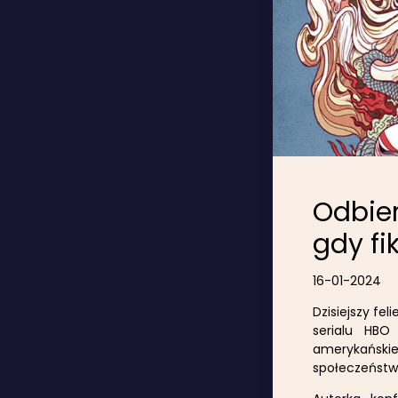
Odbier
gdy fi
16-01-2024
Dzisiejszy fe
serialu HBO
amerykański
społeczeństwo