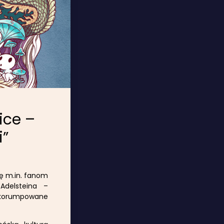
ice –
i”
ię m.in. fanom
Adelsteina –
skorumpowane