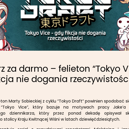
z za darmo – felieton “Tokyo V
kcja nie dogania rzeczywistośc
lieton Marty Sobieckiej z cyklu “Tokyo Draft” powinien spodobać s
 “Tokyo Vice”, który bazuje na motywach pracy Jake’a 
ego dziennikarza, który przez ponad dekadę opisywał 
 stolicy Kraju Kwitnącej Wiśni w latach dziewięćdziesiątych.