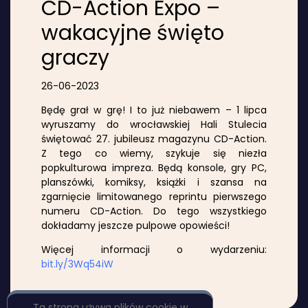
CD-Action Expo –
wakacyjne święto
graczy
26-06-2023
Będę grał w grę! I to już niebawem – 1 lipca
wyruszamy do wrocławskiej Hali Stulecia
świętować 27. jubileusz magazynu CD-Action.
Z tego co wiemy, szykuje się niezła
popkulturowa impreza. Będą konsole, gry PC,
planszówki, komiksy, książki i szansa na
zgarnięcie limitowanego reprintu pierwszego
numeru CD-Action. Do tego wszystkiego
dokładamy jeszcze pulpowe opowieści!
Więcej informacji o wydarzeniu:
bit.ly/3Wq54iW
Ta strona używa plików cookie w