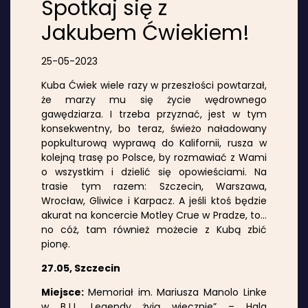
Spotkaj się z
Jakubem Ćwiekiem!
25-05-2023
Kuba Ćwiek wiele razy w przeszłości powtarzał,
że marzy mu się życie wędrownego
gawędziarza. I trzeba przyznać, jest w tym
konsekwentny, bo teraz, świeżo naładowany
popkulturową wyprawą do Kalifornii, rusza w
kolejną trasę po Polsce, by rozmawiać z Wami
o wszystkim i dzielić się opowieściami. Na
trasie tym razem: Szczecin, Warszawa,
Wrocław, Gliwice i Karpacz. A jeśli ktoś będzie
akurat na koncercie Motley Crue w Pradze, to…
no cóż, tam również możecie z Kubą zbić
pionę.
27.05, Szczecin
Miejsce:
Memoriał im. Mariusza Manolo Linke
w BJJ „Legendy żyją wiecznie” – Hala