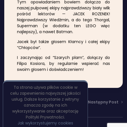
Tym opowiadaniem bowiem dołącza do
naszej pulpowej ekipy najprawdziwszy biały wilk
pośród lektorów — JACEK ROZENEK!
Najprawdziwszy Wiedźmin, a do tego Thorgal,
Superman (w dodatku ten LEGO więc
najlepszy), a nawet Batman.
Jacek był także głosem Kłamcy i całej ekipy
“Chłopców”.
I zaczynając od “Szarych plam”, dołączy do
Filipa Kosiora, by regularnie wspierać nas
swoim głosem i doświadczeniem!
Ta strona używa plików cookie w
celu zapewnienia najwyższej jakości
usług. Dalsze korzystanie z witryny
Poprzedni Post
Następny Post
oznacza zgodę na ich
wykorzystywanie oraz akceptację
Polityki Prywatności.
Jak wykorzystujemy cookies
Copyright © PulpBooks