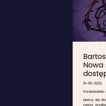
Bartos
Nowa s
dostę
15-05-2023
Poniedziałek,
Mamy dla Was 
naszą prośbę