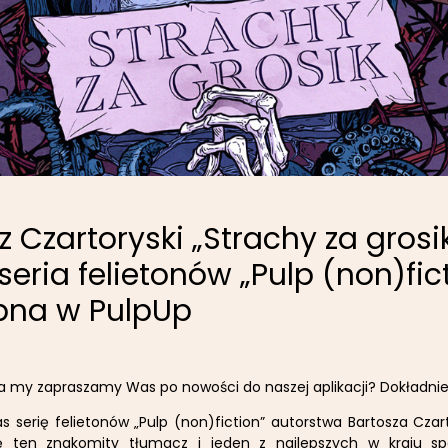
z Czartoryski „Strachy za grosi
eria felietonów „Pulp (non)fic
pna w PulpUp
 a my zapraszamy Was po nowości do naszej aplikacji? Dokładnie
serię felietonów „Pulp (non)fiction” autorstwa Bartosza Czar
 ten znakomity tłumacz i jeden z najlepszych w kraju spe