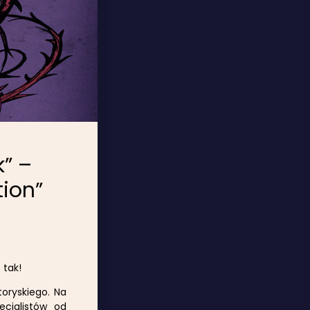
k” –
tion”
 tak!
toryskiego. Na
cjalistów od