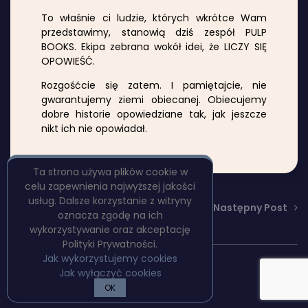
To właśnie ci ludzie, których wkrótce Wam
przedstawimy, stanowią dziś zespół PULP
BOOKS. Ekipa zebrana wokół idei, że LICZY SIĘ
OPOWIEŚĆ.
Rozgośćcie się zatem. I pamiętajcie, nie
gwarantujemy ziemi obiecanej. Obiecujemy
dobre historie opowiedziane tak, jak jeszcze
nikt ich nie opowiadał.
Ta strona używa plików cookie w
celu zapewnienia najwyższej jakości
usług. Dalsze korzystanie z witryny
Następny Post
oznacza zgodę na ich
wykorzystywanie oraz akceptację
Polityki Prywatności.
Jak wykorzystujemy cookies
Copyright © PulpBooks
Jak wyłączyć cookies
Polityka prywatności
OK