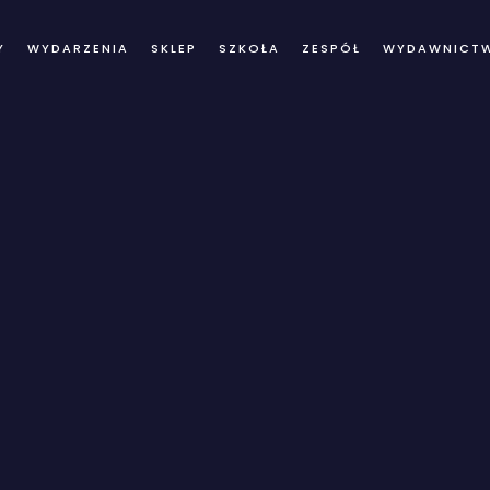
Y
WYDARZENIA
SKLEP
SZKOŁA
ZESPÓŁ
WYDAWNICT
log Details Archi