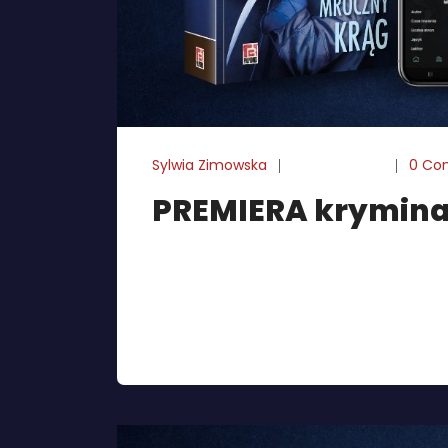
Sylwia Zimowska
05-07-2024
0 Co
PREMIERA krymina
Od dziś w sprzedaży znajdziecie drugi tom 
Krzysztofa A. Zajasa. Powieść kontynuuje l
przejściach z pierwszej części trafia na o
odejścia ze służby. Bezradność wobec ko
go jednak do zmiany zdania i wciąga w spir