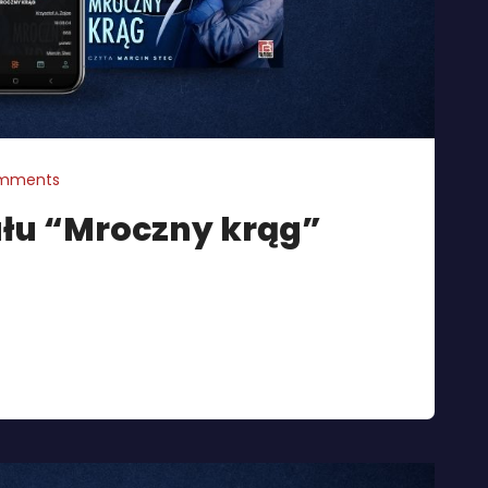
mments
łu “Mroczny krąg”
trylogii Grobiańskiej – Mroczny krąg autorstwa
osy komisarza Andrzeja Krzyckiego, który po
ddział szpitala psychiatrycznego z postanowieniem
lejnych morderstw naśladowców mściciela zmusza
alę zła. […]